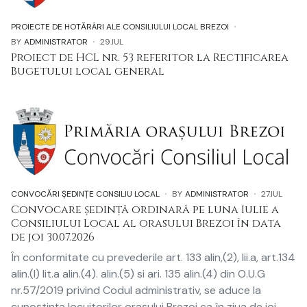
PROIECTE DE HOTĂRÂRI ALE CONSILIULUI LOCAL BREZOI
BY
ADMINISTRATOR
29.IUL
Proiect de HCL nr. 53 referitor la Rectificarea
Bugetului local general
CONVOCĂRI ȘEDINȚE CONSILIU LOCAL
BY
ADMINISTRATOR
27.IUL
Convocare ședință ordinară pe luna Iulie a
Consiliului Local al orasului Brezoi în data
de joi 30.07.2026
În conformitate cu prevederile art. 133 alin,(2), lii.a, art.134
alin.(l) lit.a alin.(4). alin.(5) si ari. 135 alin.(4) din O.U.G
nr.57/2019 privind Codul administrativ, se aduce la
cunoștința locuitorilor orașului Brezoi ca în ziua de joi